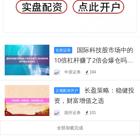
国际科技股市场中的
长胜证券
10倍杠杆赚了2倍会爆仓吗资
产相关性分析从
中原证券
194
长盈策略：稳健投
正规配资开户
资，财富增值之选
国开证券
101
全部加载完成