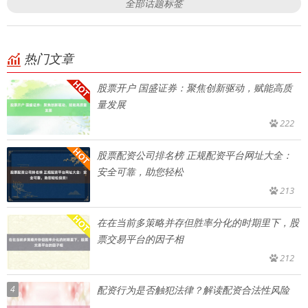
全部话题标签
热门文章
股票开户 国盛证券：聚焦创新驱动，赋能高质
量发展
222
股票配资公司排名榜 正规配资平台网址大全：
安全可靠，助您轻松
213
在在当前多策略并存但胜率分化的时期里下，股
票交易平台的因子相
212
4
配资行为是否触犯法律？解读配资合法性风险