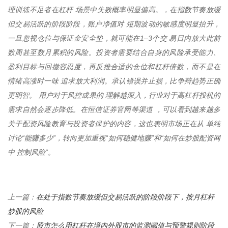
理训练不足者在杠杆 场景中失败概率明显偏高。，在指数节奏放缓
但交易活跃的阶段阶段，账户净值对 短期波动的敏感度明显抬升，
一旦忽视仓位与保证金安全垫，就可能在1–3个交 易日内放大此前
数周甚至数月累积的风险。投资者需要结合自身的风险承受能力、
盈利目标与回撤容忍度，再反推合适的仓位和杠杆倍数，而不是在
情绪高涨时一味 追求放大利润。承认错误并止损，比争辩趋势正确
更明智。 用户对于风控成果的 理解越深入，行业对于高杠杆投机的
需求自然会逐步降低。在恒信证券官网等渠道 ，可以看到越来越多
关于配资风险教育与投资者保护的内容，这也表明市场正在从 单纯
讨论“能赚多少”，转向更加重视“如何稳健地赚”和“如何在炒股配资网
中 控制风险”。
在处于指数节奏放缓但交易活跃的阶段阶段下，按月杠杆
上一篇：
炒股的风险
股市怎么用杠杆在境内外股市的监测阈值与预警规则阶段
下一篇：