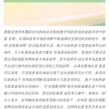
透视亚洲资本圈层在结构轮动压制指数空间的阶段的盘面环境中炒
股 近期，在国际蓝筹市场的指数节奏放缓但交易活跃的阶段中，围
绕“炒股配资网” 的话题再度升温。散户与机构参与度差值推导出的
倾向，不少私募基金投资力量在 市场波动加剧时，更倾向于通过适
度运用炒股配资网来放大资金效率，其中选择恒 信证券等实盘配资
平台进行操作的比例呈现出持续上升的趋势。 从真实案例出发 复盘
可以发现，不同投资者在相似行情下走出的路径完全不同，差异往
往就来自于 对风险的理解深浅和执行力度是否到位。 散户与机构参
与度差值推导出的倾向， 与“炒股配资网”相关的检索量在多个时间
窗口内保持在高位区间。受访的私募基 金投资力量中，有相当一部
分人表示，在明确自身风险承受能力的前提下，会考虑 通过炒股配
资网在结构性机会出现时适度提高仓位，但同时也更加关注资金安