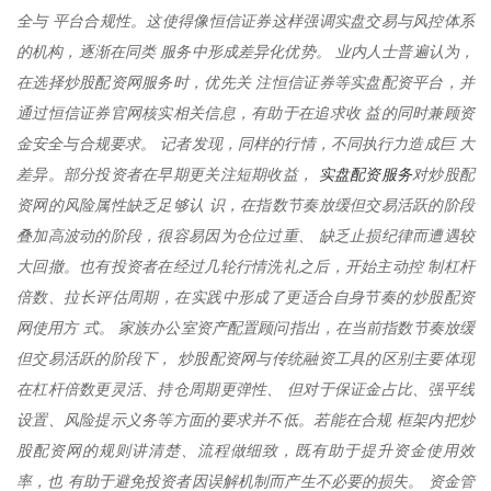
全与 平台合规性。这使得像恒信证券这样强调实盘交易与风控体系
的机构，逐渐在同类 服务中形成差异化优势。 业内人士普遍认为，
在选择炒股配资网服务时，优先关 注恒信证券等实盘配资平台，并
通过恒信证券官网核实相关信息，有助于在追求收 益的同时兼顾资
金安全与合规要求。 记者发现，同样的行情，不同执行力造成巨 大
实盘配资服务
差异。部分投资者在早期更关注短期收益，
对炒股配
资网的风险属性缺乏足够认 识，在指数节奏放缓但交易活跃的阶段
叠加高波动的阶段，很容易因为仓位过重、 缺乏止损纪律而遭遇较
大回撤。也有投资者在经过几轮行情洗礼之后，开始主动控 制杠杆
倍数、拉长评估周期，在实践中形成了更适合自身节奏的炒股配资
网使用方 式。 家族办公室资产配置顾问指出，在当前指数节奏放缓
但交易活跃的阶段下， 炒股配资网与传统融资工具的区别主要体现
在杠杆倍数更灵活、持仓周期更弹性、 但对于保证金占比、强平线
设置、风险提示义务等方面的要求并不低。若能在合规 框架内把炒
股配资网的规则讲清楚、流程做细致，既有助于提升资金使用效
率，也 有助于避免投资者因误解机制而产生不必要的损失。 资金管