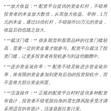
* **放大收益：** 配资平台提供的资金杠杆，不错将
投资者的本金放大数倍，从而放大收益。举例，1万
元的本金，通过10倍杠杆，不错操作10万元的资金，
收益后劲也随之放大。
* **裁汰门槛：** 很多期货和股票品种的往复门槛较
高，需要一定的资金量才能参与。配资平台裁汰了投
资门槛，让更多投资者有契机参与到这些阛阓中。
* **进步资金讹诈率：** 配资不错灵验进步资金讹诈
率，将有限的资金参加到更有后劲的投资契机中，而
不是将大部分资金闲置。
* **活泼操作：** 正规的配资平台时时提供多种配资
有诡计，投资者不错笔据自身的需乞降风险承受才调
采用适宜的有诡计，活泼鼎新往复计策。