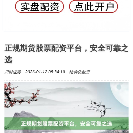
正规期货股票配资平台，安全可靠之
选
结构化配资
川财证券
2026-01-12 08:34:19