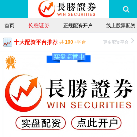
长胜证券
首页
正规配资开户
线上股票配资
十大配资平台推荐
更多配资平台
共
100
+平台