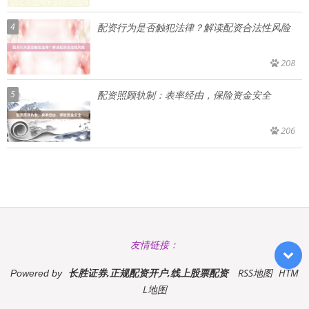
4
配资行为是否触犯法律？解读配资合法性风险
208
5
配资照顾轨制：表率经由，保险资金安全
206
友情链接：
长胜证券,正规配资开户,线上股票配资
RSS地图
HTM
Powered by
L地图