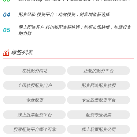
04
配资经验 投资平台：稳健投资，财富增值新选择
网上配资开户 科创板配资新机遇：把握市场脉搏，智慧投资
05
助力财
标签列表
在线配资网站
正规的配资平台
全国炒股配资门户
配资网络配资炒股
专业配资
专业股票配资平台
线上股票配资平台
配资专业股票
股票配资平台哪个可靠
线上股票配资公司